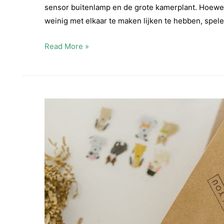
sensor buitenlamp en de grote kamerplant. Hoewe
weinig met elkaar te maken lijken te hebben, spele
Sensor
Read More »
buitenlamp
en
grote
kamerplant:
techniek
en
natuur
voor
een
prettig
thuis