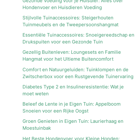
Gezonde Voeding voor je Huisdier: Alles over
Hondenvoer en Huisdieren Voeding
Stijlvolle Tuinaccessoires: Steigerhouten
Tuinmeubels en de Tweepersoonshangmat
Essentiële Tuinaccessoires: Snoeigereedschap en
Drukspuiten voor een Gezonde Tuin
Gezellig Buitenleven: Loungesets en Familie
Hangmat voor het Ultieme Buitencomfort
Comfort en Natuurgeluiden: Tuinklompen en de
Zwitscherbox voor een Rustgevende Tuinervaring
Diabetes Type 2 en Insulineresistentie: Wat je
moet weten
Beleef de Lente in je Eigen Tuin: Appelboom
Snoeien voor een Rijke Oogst
Groen Genieten in Eigen Tuin: Laurierhaag en
Moestuinbak
Het Beste Hondenvoer voor Kleine Honden: