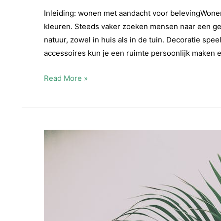
Inleiding: wonen met aandacht voor belevingWonen
kleuren. Steeds vaker zoeken mensen naar een ge
natuur, zowel in huis als in de tuin. Decoratie speel
accessoires kun je een ruimte persoonlijk maken 
Mica
Read More »
Decorations
en
huisje
met
vogelgeluiden:
sfeer,
rust
en
natuurbeleving