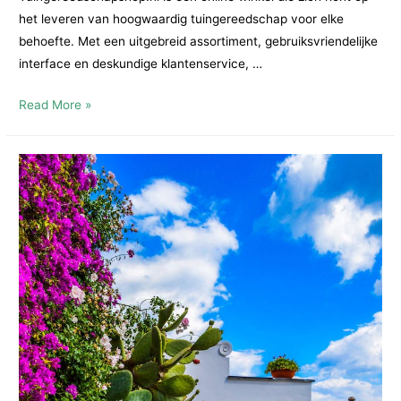
het leveren van hoogwaardig tuingereedschap voor elke
behoefte. Met een uitgebreid assortiment, gebruiksvriendelijke
interface en deskundige klantenservice, …
Tuingereedschapshop.nl:
Read More »
Dé
Online
Bestemming
voor
Tuingereedschap
Kopen