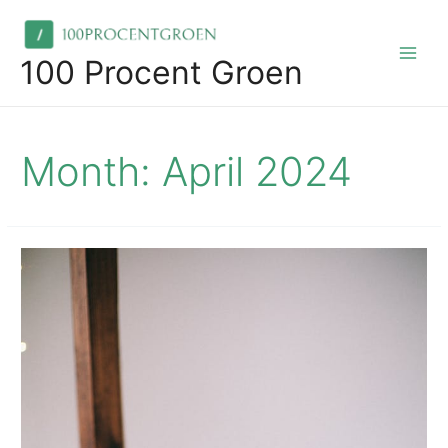
Skip
to
content
100 Procent Groen
Main
Men
Month:
April 2024