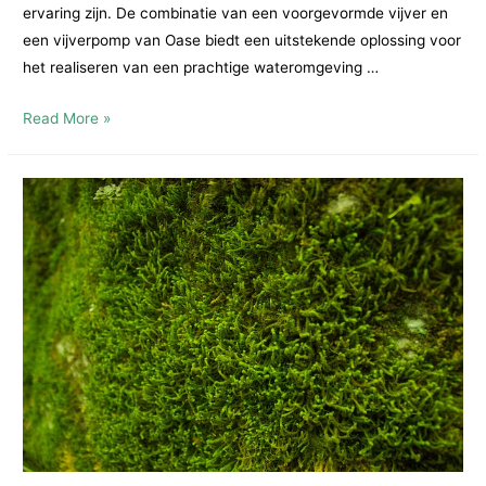
ervaring zijn. De combinatie van een voorgevormde vijver en
een vijverpomp van Oase biedt een uitstekende oplossing voor
het realiseren van een prachtige wateromgeving …
Een
Read More »
Serene
Waterwereld:
De
Voorgevormde
Vijver
en
Vijverpomp
van
Oase