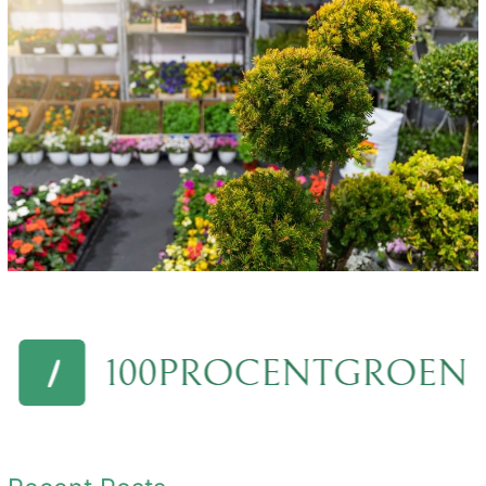
Kleine
Boompjes
en
Mospanelen