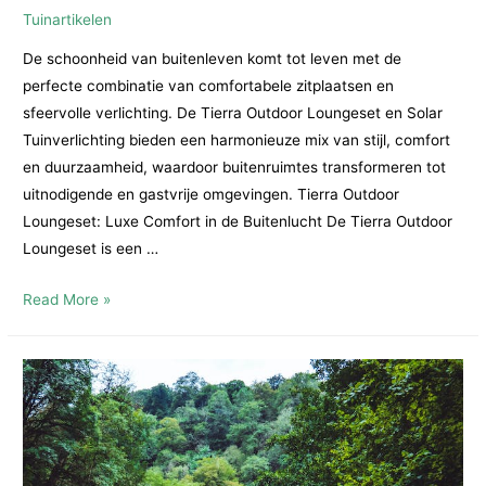
Tuinartikelen
De schoonheid van buitenleven komt tot leven met de
perfecte combinatie van comfortabele zitplaatsen en
sfeervolle verlichting. De Tierra Outdoor Loungeset en Solar
Tuinverlichting bieden een harmonieuze mix van stijl, comfort
en duurzaamheid, waardoor buitenruimtes transformeren tot
uitnodigende en gastvrije omgevingen. Tierra Outdoor
Loungeset: Luxe Comfort in de Buitenlucht De Tierra Outdoor
Loungeset is een …
Ontspannen
Read More »
in
Stijl:
De
Tierra
Outdoor
Loungeset