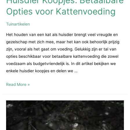
Huisdier Koopjes: Betaalbare
Opties voor Kattenvoeding
Tuinartikelen
Het houden van een kat als huisdier brengt veel vreugde en
gezelschap met zich mee, maar het kan ook behoorlijk prijzig
zijn, vooral als het gaat om voeding. Gelukkig zijn er tal van
opties beschikbaar voor betaalbare kattenvoeding die zowel
voedzaam als budgetvriendelijk is. In dit artikel bekijken we
enkele huisdier koopjes en delen we …
Huisdier
Read More »
Koopjes:
Betaalbare
Opties
voor
Kattenvoeding