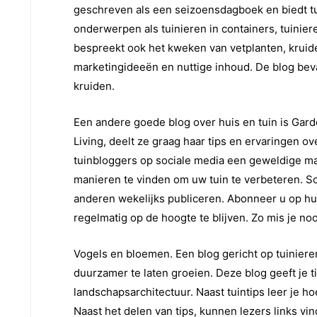
geschreven als een seizoensdagboek en biedt tu
onderwerpen als tuinieren in containers, tuinie
bespreekt ook het kweken van vetplanten, krui
marketingideeën en nuttige inhoud. De blog bev
kruiden.
Een andere goede blog over huis en tuin is Garde
Living, deelt ze graag haar tips en ervaringen o
tuinbloggers op sociale media een geweldige man
manieren te vinden om uw tuin te verbeteren. So
anderen wekelijks publiceren. Abonneer u op hun
regelmatig op de hoogte te blijven. Zo mis je noo
Vogels en bloemen. Een blog gericht op tuinieren
duurzamer te laten groeien. Deze blog geeft je t
landschapsarchitectuur. Naast tuintips leer je h
Naast het delen van tips, kunnen lezers links v