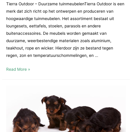
Tierra Outdoor – Duurzame tuinmeubelenTierra Outdoor is een
merk dat zich richt op het ontwerpen en produceren van
hoogwaardige tuinmeubelen. Het assortiment bestaat uit
loungesets, eettafels, stoelen, parasols en andere
buitenaccessoires. De meubels worden gemaakt van
duurzame, weerbestendige materialen zoals aluminium,
teakhout, rope en wicker. Hierdoor zijn ze bestand tegen
regen, zon en temperatuurschommelingen, en …
Tierra
Read More »
Outdoor
en
Mica
Decorations:
Kwaliteit
en
Sfeer
voor