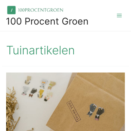
Skip
to
content
100 Procent Groen
Main
Men
Tuinartikelen