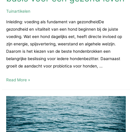
Tuinartikelen
Inleiding: voeding als fundament van gezondheidDe
gezondheid en vitaliteit van een hond beginnen bij de juiste
voeding. Wat een hond dagelijks eet, heeft directe invloed op
zijn energie, spijsvertering, weerstand en algehele welzijn.
Daarom is het kiezen van de beste hondenbrokken een
belangrijke beslissing voor iedere hondenbezitter. Daarnaast
groeit de aandacht voor probiotica voor honden, …
Beste
Read More »
hondenbrokken
en
probiotica
voor
de
hond:
de