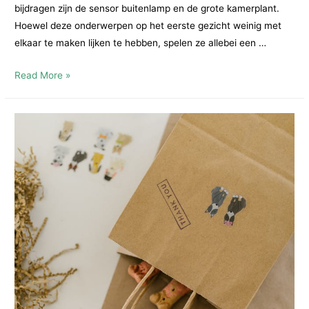
bijdragen zijn de sensor buitenlamp en de grote kamerplant.
Hoewel deze onderwerpen op het eerste gezicht weinig met
elkaar te maken lijken te hebben, spelen ze allebei een …
Sensor
Read More »
buitenlamp
en
grote
kamerplant:
techniek
en
natuur
voor
een
prettig
thuis