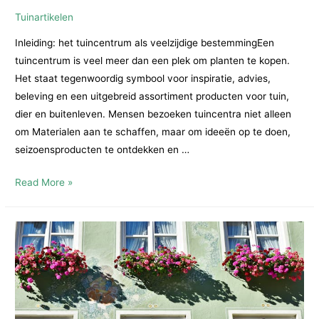
Tuinartikelen
Inleiding: het tuincentrum als veelzijdige bestemmingEen
tuincentrum is veel meer dan een plek om planten te kopen.
Het staat tegenwoordig symbool voor inspiratie, advies,
beleving en een uitgebreid assortiment producten voor tuin,
dier en buitenleven. Mensen bezoeken tuincentra niet alleen
om Materialen aan te schaffen, maar om ideeën op te doen,
seizoensproducten te ontdekken en …
Tuincentrum
Read More »
en
Van
Cranenbroek:
alles
voor
tuin,
dier