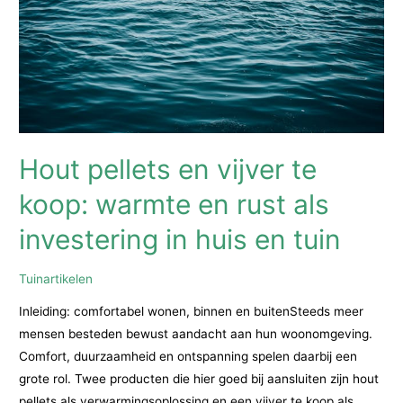
basis
voor
een
gezond
leven
Hout pellets en vijver te
koop: warmte en rust als
investering in huis en tuin
Tuinartikelen
Inleiding: comfortabel wonen, binnen en buitenSteeds meer
mensen besteden bewust aandacht aan hun woonomgeving.
Comfort, duurzaamheid en ontspanning spelen daarbij een
grote rol. Twee producten die hier goed bij aansluiten zijn hout
pellets als verwarmingsoplossing en een vijver te koop als