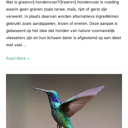
Wat is graanvrij hondenvoer?Graanvrij hondenvoer is voeding
waarin geen granen zoals tarwe, maïs, rijst of gerst zijn
verwerkt. In plaats daarvan worden alternatieve ingrediënten
gebruikt zoals aardappelen, linzen of erwten. Deze aanpak is
gebaseerd op het idee dat honden van nature voornamelijk
vleeseters zijn en hun lichaam beter is afgestemd op een dieet
met veel …
Hondenvoer
Read More »
zonder
granen
en
Orijen:
een
natuurlijke
keuze
voor
jouw