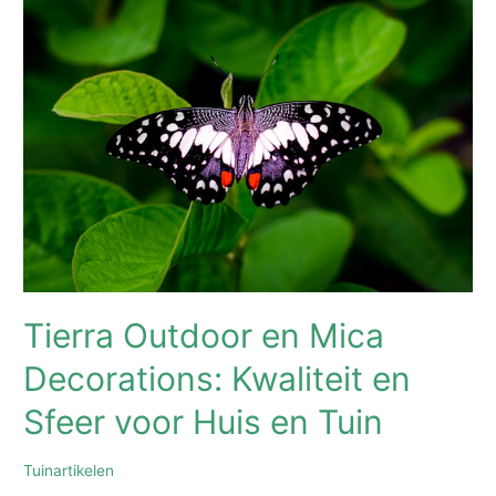
De
Basis
voor
een
Lang
en
Gezond
Leven
Tierra Outdoor en Mica
Decorations: Kwaliteit en
Sfeer voor Huis en Tuin
Tuinartikelen