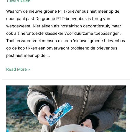
Tuinartikelen
Waarom de nieuwe groene PTT-brievenbus niet meer op de
oude paal past De groene PTT-brievenbus is terug van
weggeweest. Niet alleen als nostalgisch decoratiestuk, maar
ook als herontdekte klassieker voor duurzame toepassingen.
Toch ervaren veel mensen die een ‘nieuwe’ groene brievenbus
op de kop tikken een onverwacht probleem: de brievenbus
past niet meer op de …
Waarom
Read More »
past
de
nieuwe
groene
Ptt
brievenbus
niet
meer