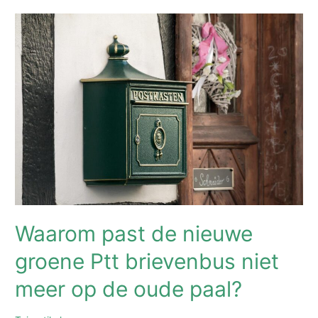
je
een
zeildoek?
7
toepassingen
die
je
nog
niet
kende
Waarom past de nieuwe
groene Ptt brievenbus niet
meer op de oude paal?