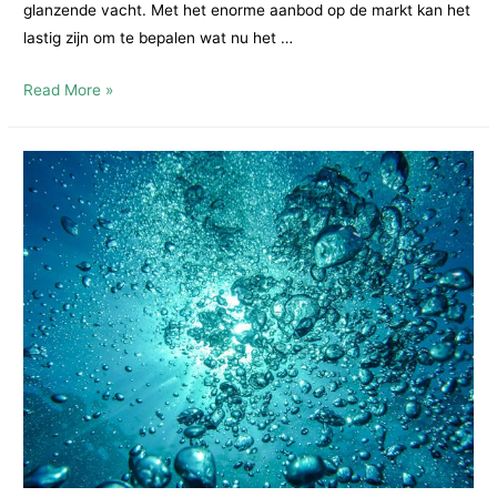
glanzende vacht. Met het enorme aanbod op de markt kan het
lastig zijn om te bepalen wat nu het …
Beste
Read More »
Hondenvoer:
De
Voordelen
en
Aandachtspunten
van
Graanvrij
Hondenvoer