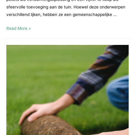
sfeervolle toevoeging aan de tuin. Hoewel deze onderwerpen
verschillend lijken, hebben ze een gemeenschappelijke …
Hout
Read More »
pellets
en
vijver
te
koop:
warmte
en
rust
als
investering
in
huis
en
tuin