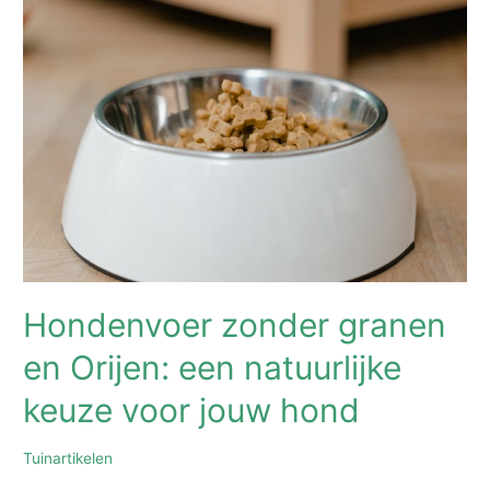
een
bewuste
keuze
met
Orijen
Hondenvoer zonder granen
en Orijen: een natuurlijke
keuze voor jouw hond
Tuinartikelen