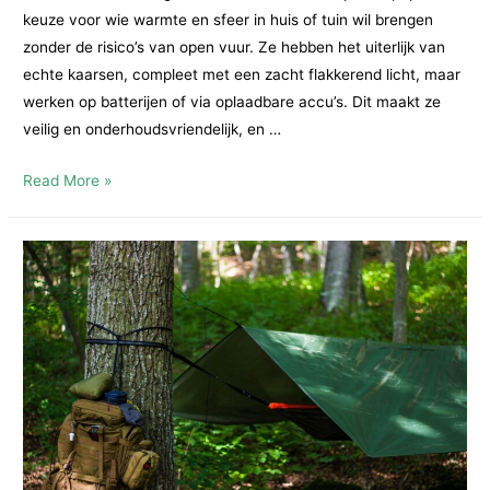
keuze voor wie warmte en sfeer in huis of tuin wil brengen
zonder de risico’s van open vuur. Ze hebben het uiterlijk van
echte kaarsen, compleet met een zacht flakkerend licht, maar
werken op batterijen of via oplaadbare accu’s. Dit maakt ze
veilig en onderhoudsvriendelijk, en …
LED
Read More »
Kaarsen
en
Tuinvogels:
Gezelligheid
zonder
Gevaar