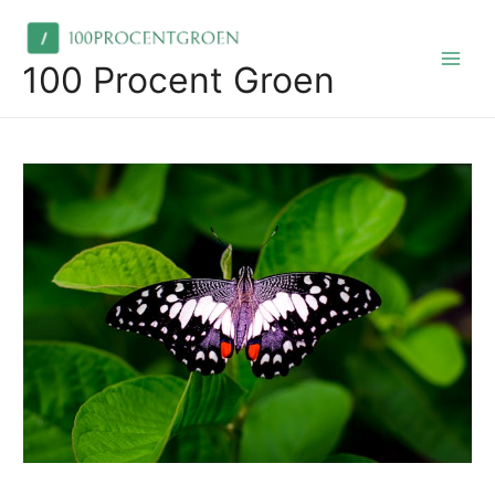
Skip
to
content
100 Procent Groen
Main
Men