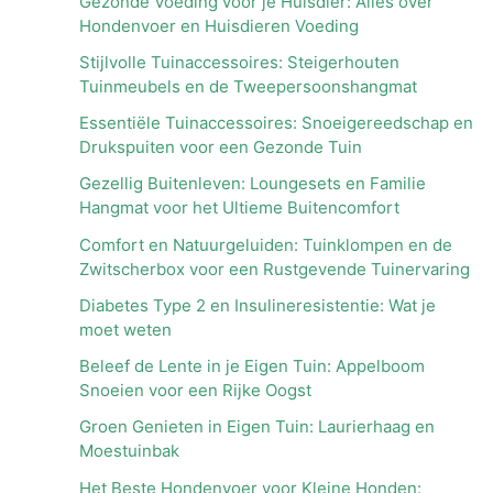
Gezonde Voeding voor je Huisdier: Alles over
Hondenvoer en Huisdieren Voeding
Stijlvolle Tuinaccessoires: Steigerhouten
Tuinmeubels en de Tweepersoonshangmat
Essentiële Tuinaccessoires: Snoeigereedschap en
Drukspuiten voor een Gezonde Tuin
Gezellig Buitenleven: Loungesets en Familie
Hangmat voor het Ultieme Buitencomfort
Comfort en Natuurgeluiden: Tuinklompen en de
Zwitscherbox voor een Rustgevende Tuinervaring
Diabetes Type 2 en Insulineresistentie: Wat je
moet weten
Beleef de Lente in je Eigen Tuin: Appelboom
Snoeien voor een Rijke Oogst
Groen Genieten in Eigen Tuin: Laurierhaag en
Moestuinbak
Het Beste Hondenvoer voor Kleine Honden: