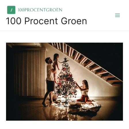
Skip
to
content
100 Procent Groen
Main
Men