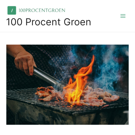
Skip
to
content
100 Procent Groen
Main
Men