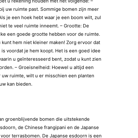
oet u rekening houden met het volgende: –
 bij uw ruimte past. Sommige bomen zijn meer
 Als je een hoek hebt waar je een boom wilt, zul
 niet te veel ruimte inneemt. – Grootte: De
lke een goede grootte hebben voor de ruimte.
u kunt hem niet kleiner maken! Zorg ervoor dat
d is voordat je hem koopt. Het is een goed idee
arin u geïnteresseerd bent, zodat u kunt zien
orden. – Groeisnelheid: Hoewel u altijd een
 uw ruimte, wilt u er misschien een planten
duw kan bieden.
aan groenblijvende bomen die uitstekende
esdoorn, de Chinese frangipani en de Japanse
es voor terrasbomen. De Japanse esdoorn is een