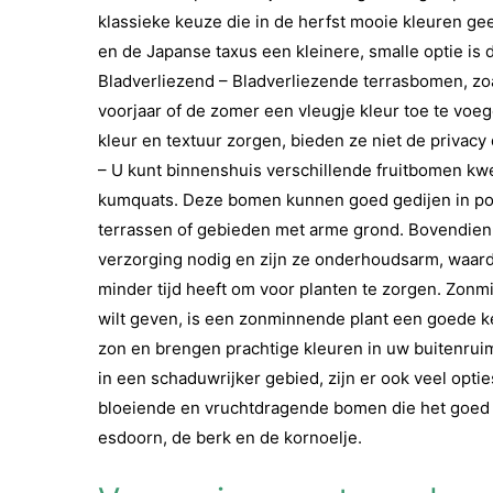
klassieke keuze die in de herfst mooie kleuren geef
en de Japanse taxus een kleinere, smalle optie is
Bladverliezend – Bladverliezende terrasbomen, zoal
voorjaar of de zomer een vleugje kleur toe te vo
kleur en textuur zorgen, bieden ze niet de privac
– U kunt binnenshuis verschillende fruitbomen k
kumquats. Deze bomen kunnen goed gedijen in pot
terrassen of gebieden met arme grond. Bovendie
verzorging nodig en zijn ze onderhoudsarm, waard
minder tijd heeft om voor planten te zorgen. Zonm
wilt geven, is een zonminnende plant een goede k
zon en brengen prachtige kleuren in uw buitenrui
in een schaduwrijker gebied, zijn er ook veel opti
bloeiende en vruchtdragende bomen die het goed
esdoorn, de berk en de kornoelje.