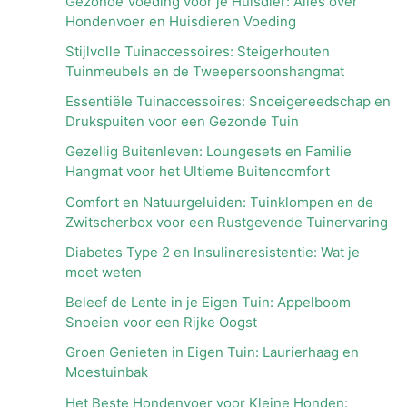
Gezonde Voeding voor je Huisdier: Alles over
Hondenvoer en Huisdieren Voeding
Stijlvolle Tuinaccessoires: Steigerhouten
Tuinmeubels en de Tweepersoonshangmat
Essentiële Tuinaccessoires: Snoeigereedschap en
Drukspuiten voor een Gezonde Tuin
Gezellig Buitenleven: Loungesets en Familie
Hangmat voor het Ultieme Buitencomfort
Comfort en Natuurgeluiden: Tuinklompen en de
Zwitscherbox voor een Rustgevende Tuinervaring
Diabetes Type 2 en Insulineresistentie: Wat je
moet weten
Beleef de Lente in je Eigen Tuin: Appelboom
Snoeien voor een Rijke Oogst
Groen Genieten in Eigen Tuin: Laurierhaag en
Moestuinbak
Het Beste Hondenvoer voor Kleine Honden: