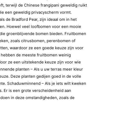
t, terwijl de Chinese frangipani geweldig ruikt
 die een geweldig privacyscherm vormt.
s de Bradford Pear, zijn ideaal om in het
egen. Hoewel veel loofbomen voor een mooie
y die groenblijvende bomen bieden. Fruitbomen
weken, zoals citrusbomen, perenbomen of
ten, waardoor ze een goede keuze zijn voor
n hebben de meeste fruitbomen weinig
oor ze een uitstekende keuze zijn voor wie
innende planten – Als u uw terras meer kleur
euze. Deze planten gedijen goed in de volle
mte. Schaduwminnend – Als je iets wilt kweken
es. Er is een grote verscheidenheid aan
 doen in deze omstandigheden, zoals de