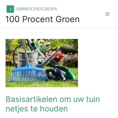
Skip
to
content
100 Procent Groen
Main
Men
Basisartikelen om uw tuin
netjes te houden