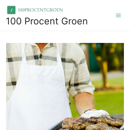
Skip
to
content
100 Procent Groen
Main
Men