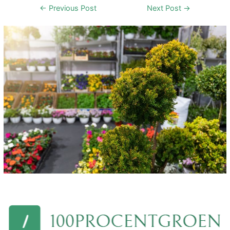
Post
←
Previous Post
Next Post
→
navigation