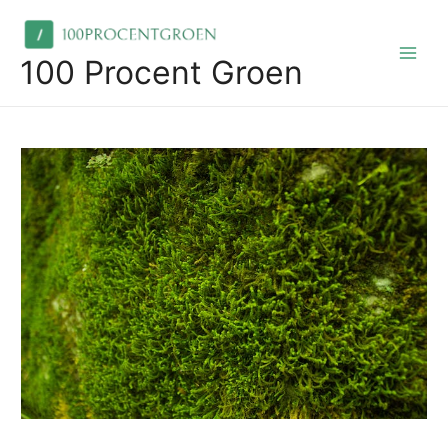
Skip
to
content
100 Procent Groen
Main
Men