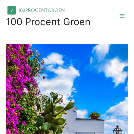
Skip
to
content
100 Procent Groen
Main
Men