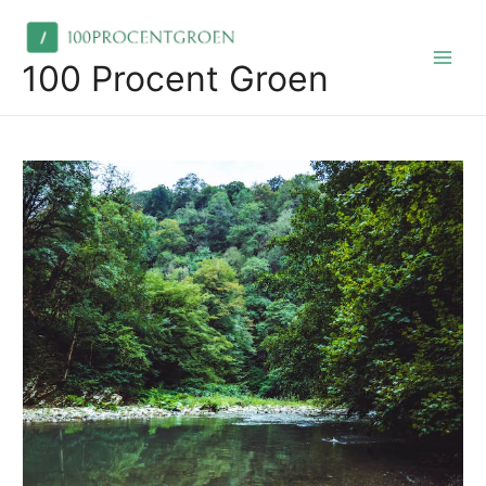
Skip
to
content
100 Procent Groen
Main
Men